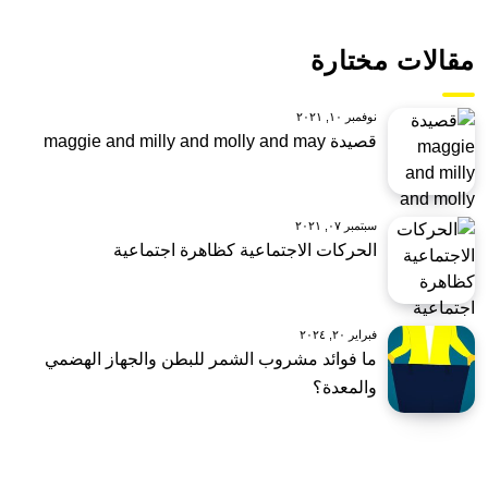
مقالات مختارة
نوفمبر ١٠, ٢٠٢١
قصيدة maggie and milly and molly and may
سبتمبر ٠٧, ٢٠٢١
الحركات الاجتماعية كظاهرة اجتماعية
فبراير ٢٠, ٢٠٢٤
ما فوائد مشروب الشمر للبطن والجهاز الهضمي
والمعدة؟