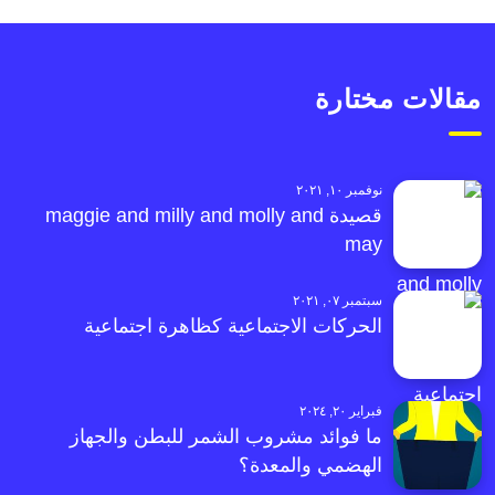
مقالات مختارة
نوفمبر ١٠, ٢٠٢١
قصيدة maggie and milly and molly and
may
سبتمبر ٠٧, ٢٠٢١
الحركات الاجتماعية كظاهرة اجتماعية
فبراير ٢٠, ٢٠٢٤
ما فوائد مشروب الشمر للبطن والجهاز
الهضمي والمعدة؟