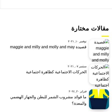
مقالات مختارة
نوفمبر ١٠, ٢٠٢١
قصيدة maggie and milly and molly and may
سبتمبر ٠٧, ٢٠٢١
الحركات الاجتماعية كظاهرة اجتماعية
فبراير ٢٠, ٢٠٢٤
ما فوائد مشروب الشمر للبطن والجهاز الهضمي
والمعدة؟