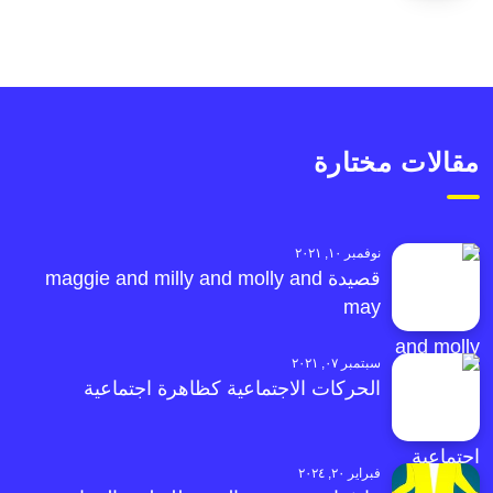
مقالات مختارة
نوفمبر ١٠, ٢٠٢١
قصيدة maggie and milly and molly and
may
سبتمبر ٠٧, ٢٠٢١
الحركات الاجتماعية كظاهرة اجتماعية
فبراير ٢٠, ٢٠٢٤