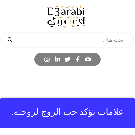
علامات تؤكد حب الزوج لزوجته.