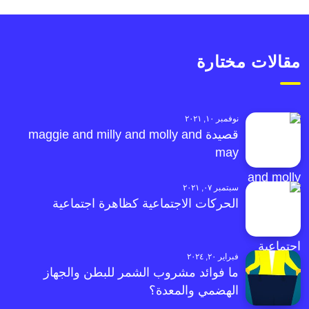
مقالات مختارة
نوفمبر ١٠, ٢٠٢١
قصيدة maggie and milly and molly and
may
سبتمبر ٠٧, ٢٠٢١
الحركات الاجتماعية كظاهرة اجتماعية
فبراير ٢٠, ٢٠٢٤
ما فوائد مشروب الشمر للبطن والجهاز
الهضمي والمعدة؟