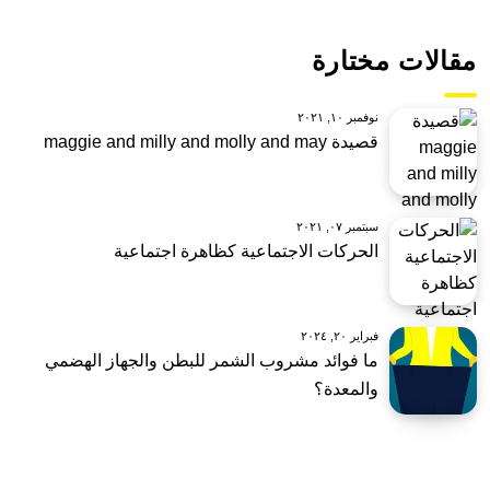
مقالات مختارة
نوفمبر ١٠, ٢٠٢١
قصيدة maggie and milly and molly and may
سبتمبر ٠٧, ٢٠٢١
الحركات الاجتماعية كظاهرة اجتماعية
فبراير ٢٠, ٢٠٢٤
ما فوائد مشروب الشمر للبطن والجهاز الهضمي
والمعدة؟