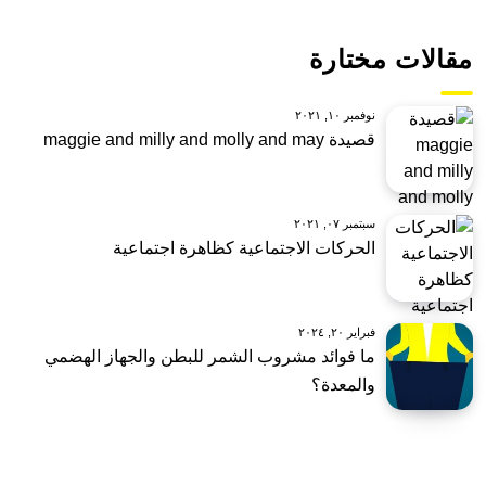
مقالات مختارة
نوفمبر ١٠, ٢٠٢١
قصيدة maggie and milly and molly and may
سبتمبر ٠٧, ٢٠٢١
الحركات الاجتماعية كظاهرة اجتماعية
فبراير ٢٠, ٢٠٢٤
ما فوائد مشروب الشمر للبطن والجهاز الهضمي
والمعدة؟