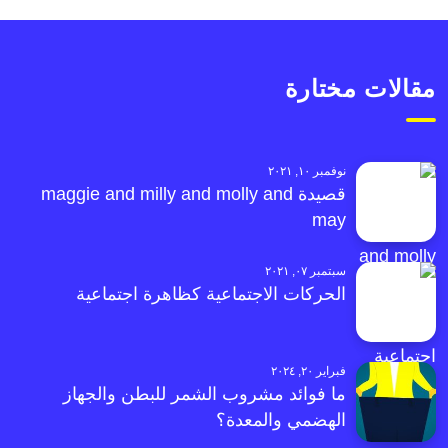
مقالات مختارة
نوفمبر ١٠, ٢٠٢١
قصيدة maggie and milly and molly and
may
سبتمبر ٠٧, ٢٠٢١
الحركات الاجتماعية كظاهرة اجتماعية
فبراير ٢٠, ٢٠٢٤
ما فوائد مشروب الشمر للبطن والجهاز
الهضمي والمعدة؟