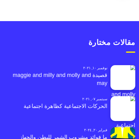
مقالات مختارة
نوفمبر ١٠, ٢٠٢١
قصيدة maggie and milly and molly and
may
سبتمبر ٠٧, ٢٠٢١
الحركات الاجتماعية كظاهرة اجتماعية
فبراير ٢٠, ٢٠٢٤
ما فوائد مشروب الشمر للبطن والجهاز