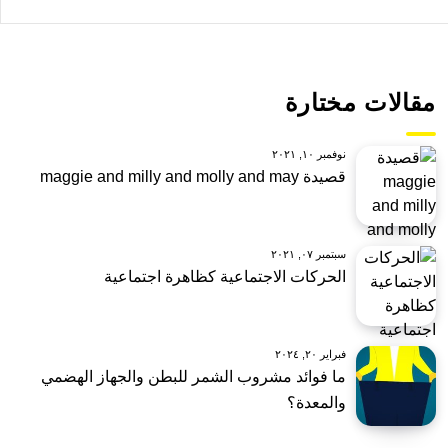
مقالات مختارة
نوفمبر ١٠, ٢٠٢١
قصيدة maggie and milly and molly and may
سبتمبر ٠٧, ٢٠٢١
الحركات الاجتماعية كظاهرة اجتماعية
فبراير ٢٠, ٢٠٢٤
ما فوائد مشروب الشمر للبطن والجهاز الهضمي
والمعدة؟