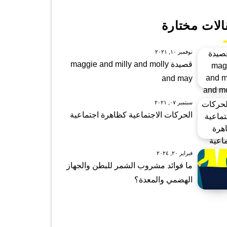
الات مختارة
نوفمبر ١٠, ٢٠٢١
قصيدة maggie and milly and molly
and may
سبتمبر ٠٧, ٢٠٢١
الحركات الاجتماعية كظاهرة اجتماعية
فبراير ٢٠, ٢٠٢٤
ما فوائد مشروب الشمر للبطن والجهاز
الهضمي والمعدة؟