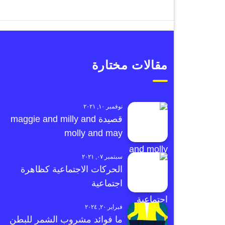
مقالات مختارة
نوفمبر ١٠, ٢٠٢١
قصيدة maggie and milly and
molly and may
سبتمبر ٠٧, ٢٠٢١
الحركات الاجتماعية كظاهرة
اجتماعية
فبراير ٢٠, ٢٠٢٤
ما فوائد مشروب الشمر للبطن