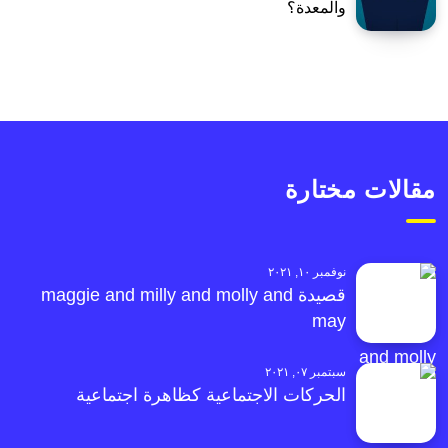
والمعدة؟
مقالات مختارة
نوفمبر ١٠, ٢٠٢١
قصيدة maggie and milly and molly and
may
سبتمبر ٠٧, ٢٠٢١
الحركات الاجتماعية كظاهرة اجتماعية