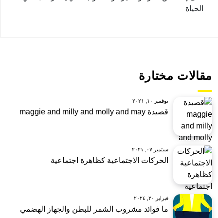
الحياة
مقالات مختارة
نوفمبر ١٠, ٢٠٢١
قصيدة maggie and milly and molly and may
سبتمبر ٠٧, ٢٠٢١
الحركات الاجتماعية كظاهرة اجتماعية
فبراير ٢٠, ٢٠٢٤
ما فوائد مشروب الشمر للبطن والجهاز الهضمي