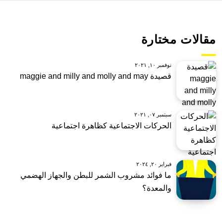
مقالات مختارة
نوفمبر ١٠, ٢٠٢١
قصيدة maggie and milly and molly and may
سبتمبر ٠٧, ٢٠٢١
الحركات الاجتماعية كظاهرة اجتماعية
فبراير ٢٠, ٢٠٢٤
ما فوائد مشروب الشمر للبطن والجهاز الهضمي
والمعدة؟