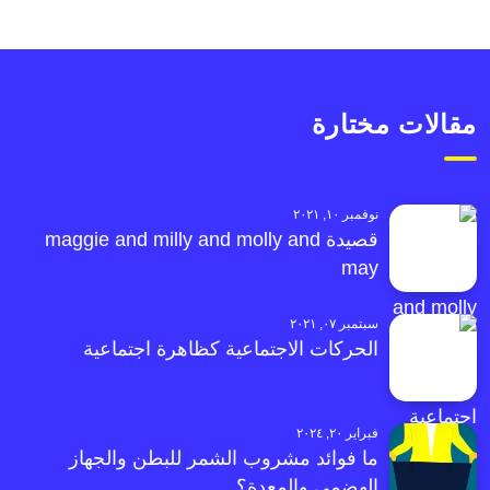
مقالات مختارة
نوفمبر ١٠, ٢٠٢١
قصيدة maggie and milly and molly and
may
سبتمبر ٠٧, ٢٠٢١
الحركات الاجتماعية كظاهرة اجتماعية
فبراير ٢٠, ٢٠٢٤
ما فوائد مشروب الشمر للبطن والجهاز
الهضمي والمعدة؟