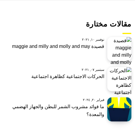
مقالات مختارة
نوفمبر ١٠, ٢٠٢١
قصيدة maggie and milly and molly and may
سبتمبر ٠٧, ٢٠٢١
الحركات الاجتماعية كظاهرة اجتماعية
فبراير ٢٠, ٢٠٢٤
ما فوائد مشروب الشمر للبطن والجهاز الهضمي
والمعدة؟