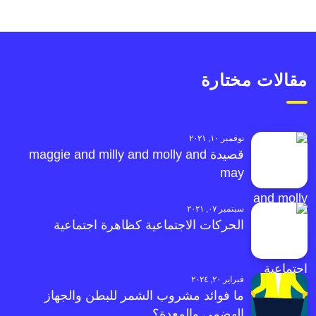
مقالات مختارة
نوفمبر ١٠, ٢٠٢١
قصيدة maggie and milly and molly and
may
سبتمبر ٠٧, ٢٠٢١
الحركات الاجتماعية كظاهرة اجتماعية
فبراير ٢٠, ٢٠٢٤
ما فوائد مشروب الشمر للبطن والجهاز
الهضمي والمعدة؟