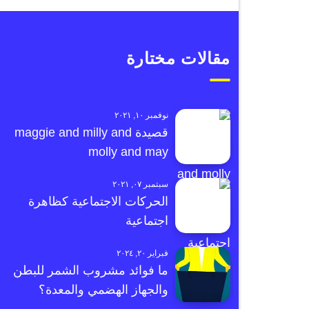
مقالات مختارة
نوفمبر ١٠, ٢٠٢١
قصيدة maggie and milly and
molly and may
سبتمبر ٠٧, ٢٠٢١
الحركات الاجتماعية كظاهرة
اجتماعية
فبراير ٢٠, ٢٠٢٤
ما فوائد مشروب الشمر للبطن
والجهاز الهضمي والمعدة؟