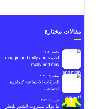
مقالات مختارة
نوفمبر ١٠, ٢٠٢١
قصيدة maggie and milly and
molly and may
سبتمبر ٠٧, ٢٠٢١
الحركات الاجتماعية كظاهرة
اجتماعية
فبراير ٢٠, ٢٠٢٤
ما فوائد مشروب الشمر للبطن