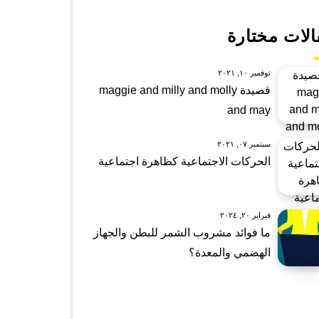
الات مختارة
نوفمبر ١٠, ٢٠٢١
قصيدة maggie and milly and molly
and may
سبتمبر ٠٧, ٢٠٢١
الحركات الاجتماعية كظاهرة اجتماعية
فبراير ٢٠, ٢٠٢٤
ما فوائد مشروب الشمر للبطن والجهاز
الهضمي والمعدة؟