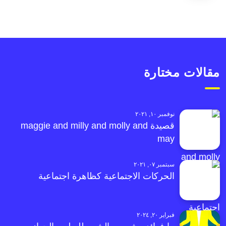
مقالات مختارة
نوفمبر ١٠, ٢٠٢١
قصيدة maggie and milly and molly and
may
سبتمبر ٠٧, ٢٠٢١
الحركات الاجتماعية كظاهرة اجتماعية
فبراير ٢٠, ٢٠٢٤