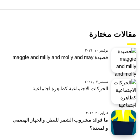
مقالات مختارة
نوفمبر ١٠, ٢٠٢١
قصيدة maggie and milly and molly and may
سبتمبر ٠٧, ٢٠٢١
الحركات الاجتماعية كظاهرة اجتماعية
فبراير ٢٠, ٢٠٢٤
ما فوائد مشروب الشمر للبطن والجهاز الهضمي
والمعدة؟