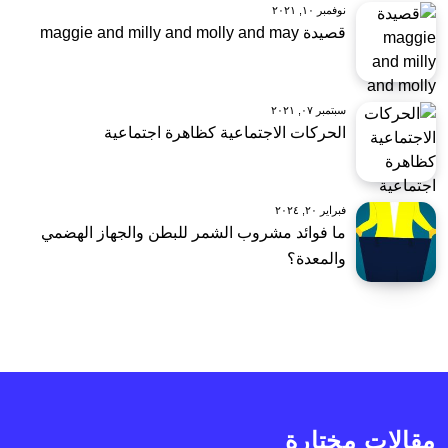
نوفمبر ١٠, ٢٠٢١
قصيدة maggie and milly and molly and may
سبتمبر ٠٧, ٢٠٢١
الحركات الاجتماعية كظاهرة اجتماعية
فبراير ٢٠, ٢٠٢٤
ما فوائد مشروب الشمر للبطن والجهاز الهضمي
والمعدة؟
مقالات مختارة