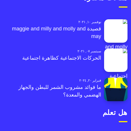
نوفمبر ١٠, ٢٠٢١
قصيدة maggie and milly and molly and
may
سبتمبر ٠٧, ٢٠٢١
الحركات الاجتماعية كظاهرة اجتماعية
فبراير ٢٠, ٢٠٢٤
ما فوائد مشروب الشمر للبطن والجهاز
الهضمي والمعدة؟
هل تعلم