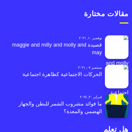
مقالات مختارة
نوفمبر ١٠, ٢٠٢١
قصيدة maggie and milly and molly and
may
سبتمبر ٠٧, ٢٠٢١
الحركات الاجتماعية كظاهرة اجتماعية
فبراير ٢٠, ٢٠٢٤
ما فوائد مشروب الشمر للبطن والجهاز
الهضمي والمعدة؟
هل تعلم