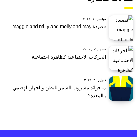
نوفمبر ١٠, ٢٠٢١
قصيدة maggie and milly and molly and may
سبتمبر ٠٧, ٢٠٢١
الحركات الاجتماعية كظاهرة اجتماعية
فبراير ٢٠, ٢٠٢٤
ما فوائد مشروب الشمر للبطن والجهاز الهضمي
والمعدة؟