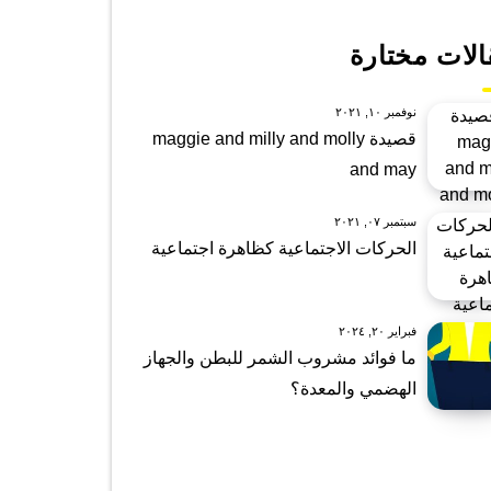
الات مختارة
نوفمبر ١٠, ٢٠٢١
قصيدة maggie and milly and molly
and may
سبتمبر ٠٧, ٢٠٢١
الحركات الاجتماعية كظاهرة اجتماعية
فبراير ٢٠, ٢٠٢٤
ما فوائد مشروب الشمر للبطن والجهاز
الهضمي والمعدة؟