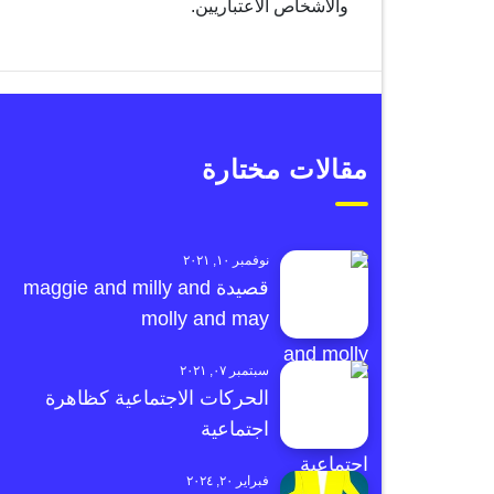
والأشخاص الاعتباريين.
مقالات مختارة
نوفمبر ١٠, ٢٠٢١
قصيدة maggie and milly and
molly and may
سبتمبر ٠٧, ٢٠٢١
الحركات الاجتماعية كظاهرة
اجتماعية
فبراير ٢٠, ٢٠٢٤