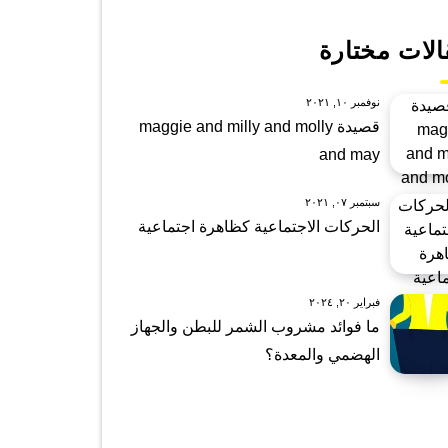
الات مختارة
نوفمبر ١٠, ٢٠٢١
قصيدة maggie and milly and molly
and may
سبتمبر ٠٧, ٢٠٢١
الحركات الاجتماعية كظاهرة اجتماعية
فبراير ٢٠, ٢٠٢٤
ما فوائد مشروب الشمر للبطن والجهاز
الهضمي والمعدة؟