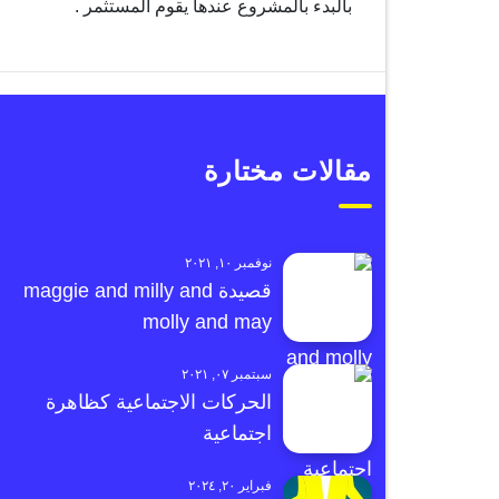
بالبدء بالمشروع عندها يقوم المستثمر .
مقالات مختارة
نوفمبر ١٠, ٢٠٢١
قصيدة maggie and milly and
molly and may
سبتمبر ٠٧, ٢٠٢١
الحركات الاجتماعية كظاهرة
اجتماعية
فبراير ٢٠, ٢٠٢٤