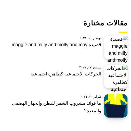
مقالات مختارة
نوفمبر ١٠, ٢٠٢١
قصيدة maggie and milly and molly and may
سبتمبر ٠٧, ٢٠٢١
الحركات الاجتماعية كظاهرة اجتماعية
فبراير ٢٠, ٢٠٢٤
ما فوائد مشروب الشمر للبطن والجهاز الهضمي
والمعدة؟