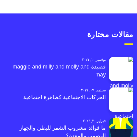
مقالات مختارة
نوفمبر ١٠, ٢٠٢١
قصيدة maggie and milly and molly and
may
سبتمبر ٠٧, ٢٠٢١
الحركات الاجتماعية كظاهرة اجتماعية
فبراير ٢٠, ٢٠٢٤
ما فوائد مشروب الشمر للبطن والجهاز
الهضمي والمعدة؟