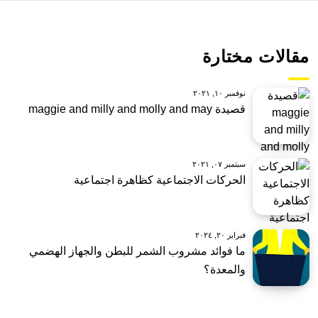
مقالات مختارة
نوفمبر ١٠, ٢٠٢١
قصيدة maggie and milly and molly and may
سبتمبر ٠٧, ٢٠٢١
الحركات الاجتماعية كظاهرة اجتماعية
فبراير ٢٠, ٢٠٢٤
ما فوائد مشروب الشمر للبطن والجهاز الهضمي
والمعدة؟