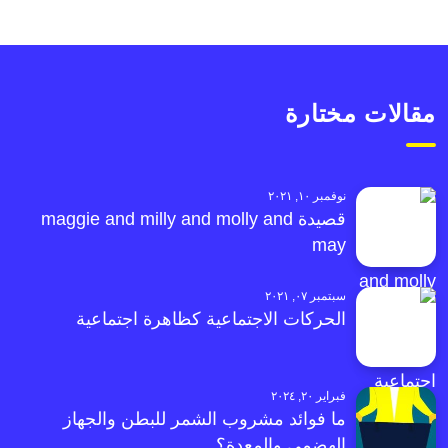
مقالات مختارة
نوفمبر ١٠, ٢٠٢١
قصيدة maggie and milly and molly and
may
سبتمبر ٠٧, ٢٠٢١
الحركات الاجتماعية كظاهرة اجتماعية
فبراير ٢٠, ٢٠٢٤
ما فوائد مشروب الشمر للبطن والجهاز
الهضمي والمعدة؟