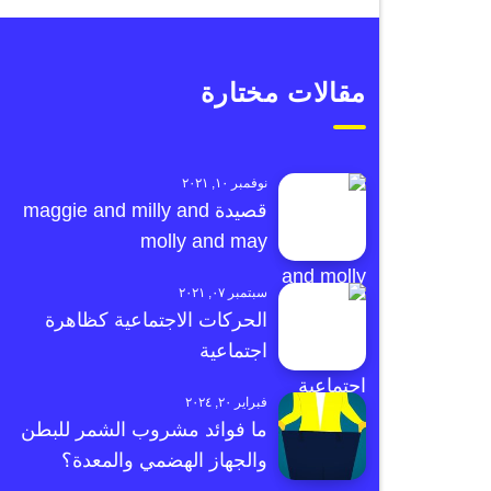
مقالات مختارة
نوفمبر ١٠, ٢٠٢١
قصيدة maggie and milly and
molly and may
سبتمبر ٠٧, ٢٠٢١
الحركات الاجتماعية كظاهرة
اجتماعية
فبراير ٢٠, ٢٠٢٤
ما فوائد مشروب الشمر للبطن
والجهاز الهضمي والمعدة؟