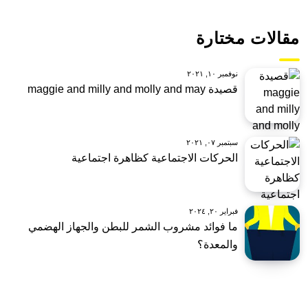
مقالات مختارة
نوفمبر ١٠, ٢٠٢١
قصيدة maggie and milly and molly and may
سبتمبر ٠٧, ٢٠٢١
الحركات الاجتماعية كظاهرة اجتماعية
فبراير ٢٠, ٢٠٢٤
ما فوائد مشروب الشمر للبطن والجهاز الهضمي
والمعدة؟