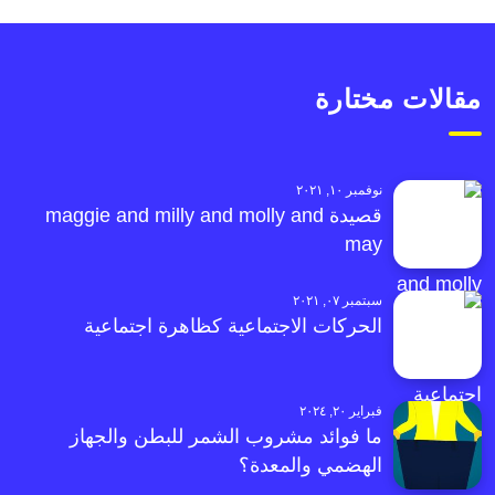
مقالات مختارة
نوفمبر ١٠, ٢٠٢١
قصيدة maggie and milly and molly and
may
سبتمبر ٠٧, ٢٠٢١
الحركات الاجتماعية كظاهرة اجتماعية
فبراير ٢٠, ٢٠٢٤
ما فوائد مشروب الشمر للبطن والجهاز
الهضمي والمعدة؟