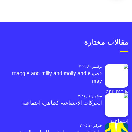
مقالات مختارة
نوفمبر ١٠, ٢٠٢١
قصيدة maggie and milly and molly and
may
سبتمبر ٠٧, ٢٠٢١
الحركات الاجتماعية كظاهرة اجتماعية
فبراير ٢٠, ٢٠٢٤