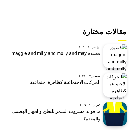
مقالات مختارة
نوفمبر ١٠, ٢٠٢١
قصيدة maggie and milly and molly and may
سبتمبر ٠٧, ٢٠٢١
الحركات الاجتماعية كظاهرة اجتماعية
فبراير ٢٠, ٢٠٢٤
ما فوائد مشروب الشمر للبطن والجهاز الهضمي
والمعدة؟