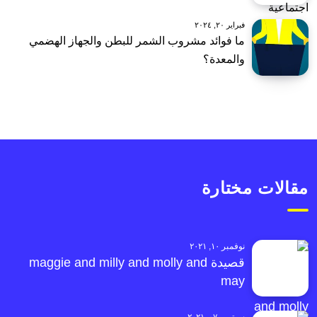
فبراير ٢٠, ٢٠٢٤
ما فوائد مشروب الشمر للبطن والجهاز الهضمي
والمعدة؟
مقالات مختارة
نوفمبر ١٠, ٢٠٢١
قصيدة maggie and milly and molly and
may