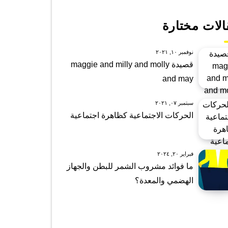
الات مختارة
نوفمبر ١٠, ٢٠٢١
قصيدة maggie and milly and molly
and may
سبتمبر ٠٧, ٢٠٢١
الحركات الاجتماعية كظاهرة اجتماعية
فبراير ٢٠, ٢٠٢٤
ما فوائد مشروب الشمر للبطن والجهاز
الهضمي والمعدة؟