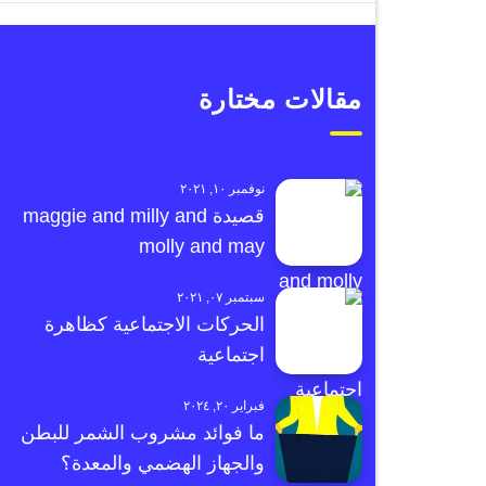
مقالات مختارة
نوفمبر ١٠, ٢٠٢١
قصيدة maggie and milly and
molly and may
سبتمبر ٠٧, ٢٠٢١
الحركات الاجتماعية كظاهرة
اجتماعية
فبراير ٢٠, ٢٠٢٤
ما فوائد مشروب الشمر للبطن
والجهاز الهضمي والمعدة؟