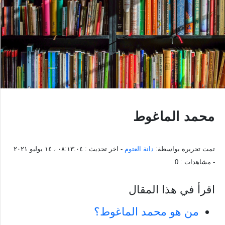
محمد الماغوط
تمت تحريره بواسطة:
دانة العتوم
- اخر تحديث :
٠٨:١٣:٠٤ ، ١٤ يوليو ٢٠٢١
- مشاهدات :
0
اقرأ في هذا المقال
من هو محمد الماغوط؟