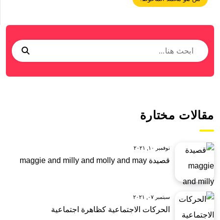
مقالات مختارة
نوفمبر ١٠, ٢٠٢١
قصيدة maggie and milly and molly and may
سبتمبر ٠٧, ٢٠٢١
الحركات الاجتماعية كظاهرة اجتماعية