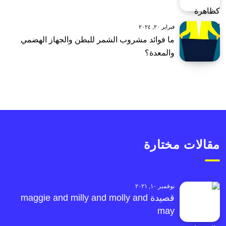
فبراير ٢٠, ٢٠٢٤
ما فوائد مشروب الشمر للبطن والجهاز الهضمي
والمعدة؟
مقالات مختارة
نوفمبر ١٠, ٢٠٢١
قصيدة maggie and milly and molly and
may