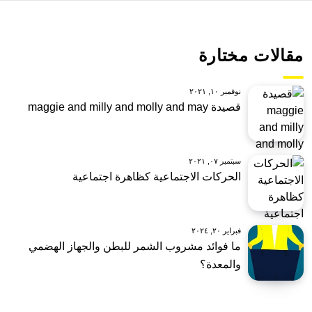
مقالات مختارة
نوفمبر ١٠, ٢٠٢١
قصيدة maggie and milly and molly and may
سبتمبر ٠٧, ٢٠٢١
الحركات الاجتماعية كظاهرة اجتماعية
فبراير ٢٠, ٢٠٢٤
ما فوائد مشروب الشمر للبطن والجهاز الهضمي
والمعدة؟