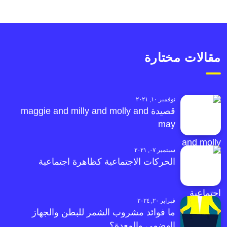
مقالات مختارة
نوفمبر ١٠, ٢٠٢١
قصيدة maggie and milly and molly and
may
سبتمبر ٠٧, ٢٠٢١
الحركات الاجتماعية كظاهرة اجتماعية
فبراير ٢٠, ٢٠٢٤
ما فوائد مشروب الشمر للبطن والجهاز
الهضمي والمعدة؟