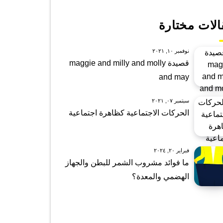
الات مختارة
نوفمبر ١٠, ٢٠٢١
قصيدة maggie and milly and molly
and may
سبتمبر ٠٧, ٢٠٢١
الحركات الاجتماعية كظاهرة اجتماعية
فبراير ٢٠, ٢٠٢٤
ما فوائد مشروب الشمر للبطن والجهاز
الهضمي والمعدة؟