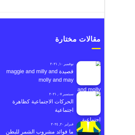
مقالات مختارة
نوفمبر ١٠, ٢٠٢١
قصيدة maggie and milly and
molly and may
سبتمبر ٠٧, ٢٠٢١
الحركات الاجتماعية كظاهرة
اجتماعية
فبراير ٢٠, ٢٠٢٤
ما فوائد مشروب الشمر للبطن