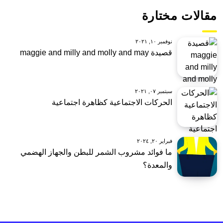
مقالات مختارة
نوفمبر ١٠, ٢٠٢١
قصيدة maggie and milly and molly and may
سبتمبر ٠٧, ٢٠٢١
الحركات الاجتماعية كظاهرة اجتماعية
فبراير ٢٠, ٢٠٢٤
ما فوائد مشروب الشمر للبطن والجهاز الهضمي
والمعدة؟