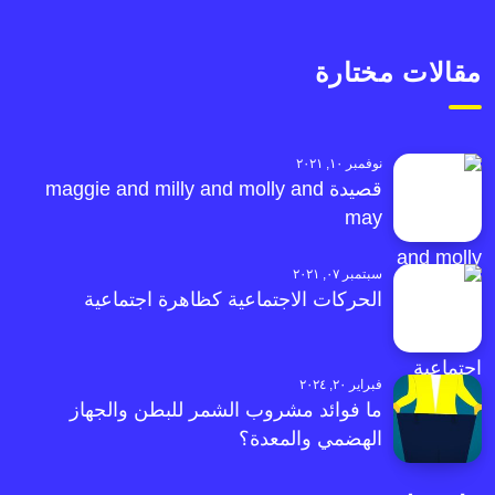
مقالات مختارة
نوفمبر ١٠, ٢٠٢١
قصيدة maggie and milly and molly and
may
سبتمبر ٠٧, ٢٠٢١
الحركات الاجتماعية كظاهرة اجتماعية
فبراير ٢٠, ٢٠٢٤
ما فوائد مشروب الشمر للبطن والجهاز
الهضمي والمعدة؟