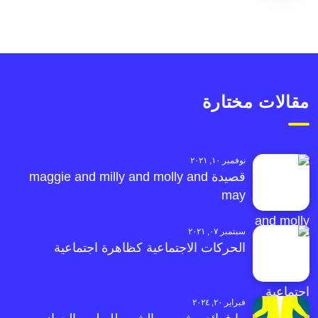
مقالات مختارة
نوفمبر ١٠, ٢٠٢١
قصيدة maggie and milly and molly and
may
سبتمبر ٠٧, ٢٠٢١
الحركات الاجتماعية كظاهرة اجتماعية
فبراير ٢٠, ٢٠٢٤