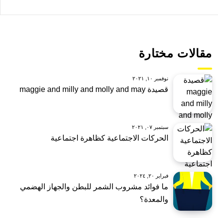
مقالات مختارة
نوفمبر ١٠, ٢٠٢١
قصيدة maggie and milly and molly and may
سبتمبر ٠٧, ٢٠٢١
الحركات الاجتماعية كظاهرة اجتماعية
فبراير ٢٠, ٢٠٢٤
ما فوائد مشروب الشمر للبطن والجهاز الهضمي
والمعدة؟