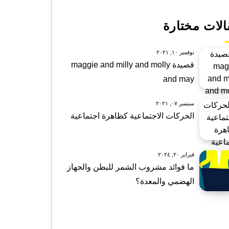
الات مختارة
نوفمبر ١٠, ٢٠٢١
قصيدة maggie and milly and molly
and may
سبتمبر ٠٧, ٢٠٢١
الحركات الاجتماعية كظاهرة اجتماعية
فبراير ٢٠, ٢٠٢٤
ما فوائد مشروب الشمر للبطن والجهاز
الهضمي والمعدة؟