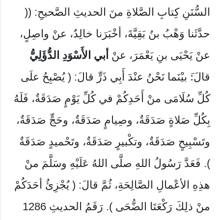
السُّنَنِ كِتابِ الصَّلاةِ منَ الحديثِ الصَّحيحِ: ((
حدَّثَنا وَهْبُ بنُ بَقِيَّةَ، أخْبَرَنا خالِدٌ، عنْ واصِلٍ،
عنْ يَحْيَى بنِ يَعْمَرَ، عنْ
أبي الأَسْوَدِ الدُّؤَلِيُّ
قالَ:َ بيْنَما نَحْنُ عنْدَ أَبِي ذَرٍّ قالَ: ( يُصْبِحُ علَى
كُلِّ سُلَامَى منْ أَحَدِكُمْ في كُلِّ يَوْمٍ صَدَقَةٌ، فَلَهُ
بِكُلِّ صَلاةٍ صَدَقَةٌ، وصِيامٍ صَدَقَةٌ، وحَجٍّ صَدَقَةٌ،
وتَسْبِيحٍ صَدَقَةٌ، وتكْبيرٍ صَدَقَةٌ، وتَحْميدٍ صَدَقَةٌ
). فَعَدَّ رَسُولُ اللهِ صلَّى اللهُ عَلَيْهِ وسَلَّمَ منْ
هذِهِ الأعْمالِ الصَّالِحَةِ، ثُمَّ قالَ: ( يُجْزِئُ أحَدَكُمْ
منْ ذلِكَ رَكْعَتَا الضُّحَى ). رَقَمُ الحديثِ 1286