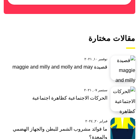
مقالات مختارة
نوفمبر ١٠, ٢٠٢١
قصيدة maggie and milly and molly and may
سبتمبر ٠٧, ٢٠٢١
الحركات الاجتماعية كظاهرة اجتماعية
فبراير ٢٠, ٢٠٢٤
ما فوائد مشروب الشمر للبطن والجهاز الهضمي
والمعدة؟