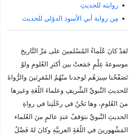
روايته للحديثِ
مِن رواية أبي الأسود الدؤلي للحديث
لقدْ كانَ عُلَماءُ المُسْلمينَ على مَرِّ التَّاريخ
موسوعةَ عِلْمٍ جَمَعتْ بين أكثرِ العُلومِ ولوْ
تَصَفّحْنا سِيرَهُم لوجدنا منْهُمُ المُقرِئينَ والرُّواةَ
للحديثِ النَّبويِّ الشَّريفِ وعلماءَ اللُغَةِ وغيرها
منَ العُلومِ، وها نَحْنُ في رحْلَتِنا في رواةِ
الحديثِ النَّبويِّ نتوَقفُ عندِ عالمٍ منَ العُلماء
المَشْهورينَ في اللُغَةَِ العربِيَّةِ وكانَ لهُ فَضْلُ