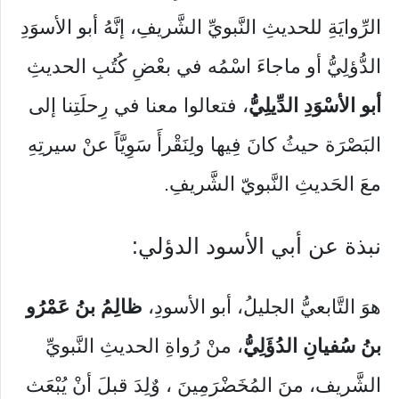
الرِّوايَةِ للحديثِ النَّبويِّ الشَّريفِ، إنَّهُ أبو الأسوَدِ
الدُّؤلِيُّ أو ماجاءَ اسْمُه في بعْضِ كُتُبِ الحديثِ
أبو الأسْوَدِ الدِّيلِيُّ
، فتعالوا معنا في رِحلَتِنا إلى
البَصْرَة حيثُ كانَ فِيها ولِنَقْرأَ سَوِيَّاً عنْ سيرتِهِ
معَ الحَديثِ النَّبويّ الشَّريفِ.
نبذة عن أبي الأسود الدؤلي:
هوَ التَّابعيُّ الجليلُ، أبو الأسودِ،
ظالِمُ بنُ عَمْرُو
بنُ سُفيانِ الدُؤَلِيُّ
، منْ رُواةِ الحديثِ النَّبويِّ
الشَّريف، منَ المُخَضْرَمِينَ ، وٌلِدَ قبلَ أنْ يُبْعَث