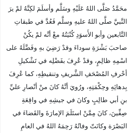
محَمَّدُ صَلَّى اللهُ عَلَيْهِ وسَلَّم وأسلَمَ لكِنَّهُ لمْ يرَ
النَّبيَّ صلَّى اللهُ عليهِ وسلَّم فَعُدَّ في طبقاتِ
التَّابعين وأبو الأَسوَدِ كُنْيَتُهُ معْ أنَّه لمْ يكُنْ
صاحبَ بَشْرَةِ سوداءَ وقدْ رَضِيَ بهِ وفَضَّلَهُ على
اسْمِهِ ظالِمٍ، وقدْ عُرِفَ بفَضْلِه في تَشْكيلِ
أحْرفِ المُصْحَفِ الشَّريفِ وتنقيطِهِ، كما عُرِفَ
بِدهائِهِ وحِكْمَتِهِ، ورُويَ أنَّهُ كانَ منْ أنْصارِ عليِّ
بنِ أبي طالِبٍ وكانَ في جيشِهِ في واقِعَةِ
صِفِّينَ، كانَ مِمَّنْ استَلَمَ الإمارَةَ والقَضاءَ في
البَصْرَة وكانَتّ وفاتُهُ رَحِمَهُ اللهُ في العامِ