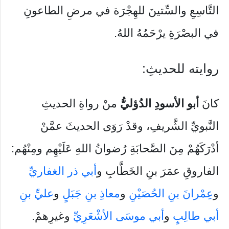
التَّاسِعِ والسِّتينَ للهِجْرَة في مرضِ الطاعونِ
في البصْرَةِ يرْحَمُهُ اللهُ.
روايته للحديثِ:
كانَ
أبو الأسودِ الدُؤليُّ
منْ رواةِ الحديثِ
النَّبويِّ الشَّريفِ، وقدْ رَوَى الحديثَ عمَّنْ
أدْرَكَهُمْ مِنَ الصَّحابَةِ رُضوانُ اللهِ عَلَيْهِم ومِنْهُم:
الفاروقِ عمَرَ بنِ الخَطَّابِ و
أبي ذر الغفاريِّ
و
عِمْرانَ بنِ الحُصَيْنِ
و
معاذِ بنِ جَبَلٍ
و
عليِّ بنِ
أبي طالِبٍ
و
أبي موسَى الأشْعَرِيِّ
وغيرِهمْ.