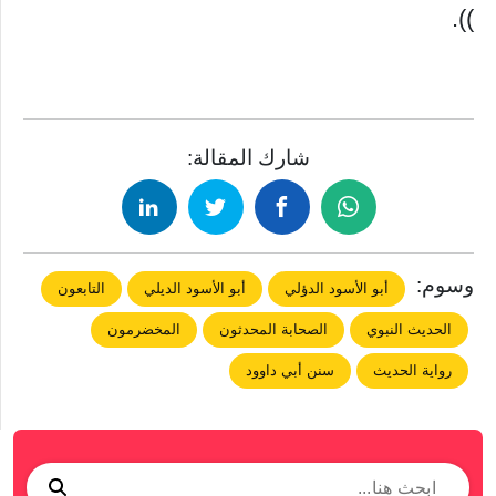
)).
شارك المقالة:
وسوم:
أبو الأسود الدؤلي
أبو الأسود الديلي
التابعون
الحديث النبوي
الصحابة المحدثون
المخضرمون
رواية الحديث
سنن أبي داوود