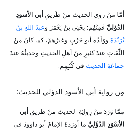
أمَّا منْ روى الحديثَ منْ طَريقِ
أبي الأسودِ
الدُؤليِّ
فَمِنْهُم: يحْيَى بنُ يَعْمَرَ و
عبدُ اللهِ بنُ
بُرَيْدَةَ
ووَلَدُه أبو حَرْبٍ وغيرُهمْ، كما كانَ منْ
الثِّقاتِ عندَ كثيرٍ منْ أهلِ الحديثِ وحديثُهُ عندَ
جماعَةِ الحديثِ
في كُتُبِهِم.
مِن رواية أبي الأسود الدؤلي للحديث:
مِمَّا وَرَدَ منْ رِوايَةِ الحديثِ منْ طريقِ
أبي
الأسْوَدِ الدُؤَلِيِّ
ما أورَدَهُ الإمامٌ أبو داوودَ في