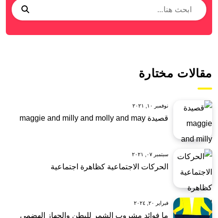
مقالات مختارة
نوفمبر ١٠, ٢٠٢١
قصيدة maggie and milly and molly and may
سبتمبر ٠٧, ٢٠٢١
الحركات الاجتماعية كظاهرة اجتماعية
فبراير ٢٠, ٢٠٢٤
ما فوائد مشروب الشمر للبطن والجهاز الهضمي