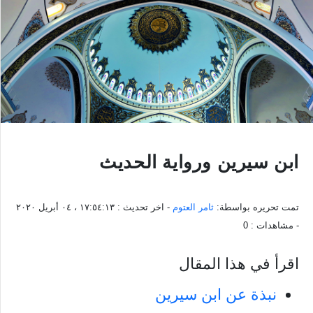
ابن سيرين ورواية الحديث
تمت تحريره بواسطة:
ثامر العتوم
- اخر تحديث :
١٧:٥٤:١٣ ، ٠٤ أبريل ٢٠٢٠
- مشاهدات :
0
اقرأ في هذا المقال
نبذة عن ابن سيرين