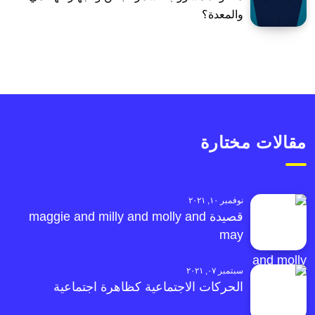
والمعدة؟
مقالات مختارة
نوفمبر ١٠, ٢٠٢١
قصيدة maggie and milly and molly and
may
سبتمبر ٠٧, ٢٠٢١
الحركات الاجتماعية كظاهرة اجتماعية