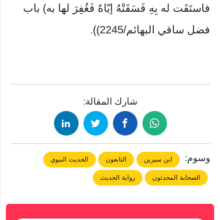
فاستَقَت له بِهِ فَسَقَتْهُ إيّاهُ فَغُفِرَ لها به) باب
فضل ساقي البهائم/2245)).
شارك المقالة:
وسوم:
ابن سيرين
التابعون
الحديث النبوي
الصحابة المحدثون
رواية الحديث