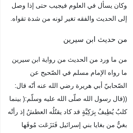
وكان يسأل في العلوم فيجيب حتى إذا وصل
إلى الحديث والفقه تغير لونه من شدة تقواه.
من حديث ابن سيرين
من ما ورد من الحديث من رواية ابن سيرين
ما رواه الإمام مسلم في الصّحيح عن
الصّحابيّ أبي هريرة رضي الله عنه أنّه قال:
((قال رسول الله صلّى الله عليه وسلّم:( بينما
كلبٌ يُطِيفُ بِرَكِيَّةٍ قد كاد يقتُلُه العطشُ إذ رأتْه
بغيٌّ من بغايا بني إسرائيل فَنَزَعَت مُوقَها