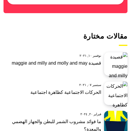
مقالات مختارة
نوفمبر ١٠, ٢٠٢١
قصيدة maggie and milly and molly and may
سبتمبر ٠٧, ٢٠٢١
الحركات الاجتماعية كظاهرة اجتماعية
فبراير ٢٠, ٢٠٢٤
ما فوائد مشروب الشمر للبطن والجهاز الهضمي
والمعدة؟