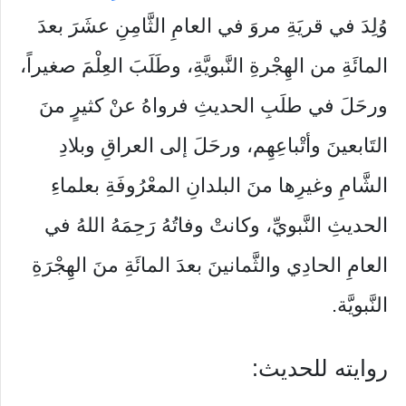
وُلِدَ في قريَةِ مروَ في العامِ الثَّامِنِ عشَرَ بعدَ
المائَةِ من الهِجْرةِ النَّبويَّةِ، وطَلَبَ العِلْمَ صغيراً،
ورحَلَ في طلَبِ الحديثِ فرواهُ عنْ كثيرٍ منَ
التَابعينَ وأتْباعِهِم، ورحَلَ إلى العراقِ وبلادِ
الشَّامِ وغيرِها منَ البلدانِ المعْرُوفَةِ بعلماءِ
الحديثِ النَّبويِّ، وكانتْ وفاتُهُ رَحِمَهُ اللهُ في
العامِ الحادِي والثَّمانينَ بعدَ المائَةِ منَ الهِجْرَةِ
النَّبويَّة.
روايته للحديث: