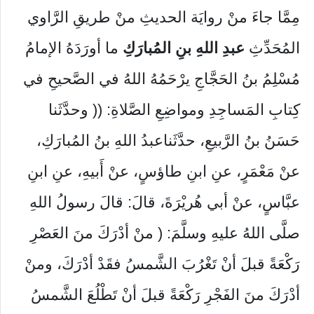
مِمَّا جاءَ منْ روايَة الحديثِ منْ طريقِ الرَّاوي
المُحَدِّثِ
عبدِ اللهِ بنِ المُبارَكِ
ما أورَدَهُ الإمامُ
مُسْلِمُ بنُ الحَجَّاجِ يرْحَمُهُ اللهُ في الصَّحيحِ في
كِتابِ المَساجِدِ ومواضِعِ الصَّلاةِ: (( وحدَّثَنا
حَسَنُ بنُ الرَّبيعِ، حدَّثَناعبدُ اللهِ بنُ المُبارَكِ،
عنْ مَعْمَرٍ، عنِ ابنِ طاؤسٍ، عنْ أَبيهِ، عنِ ابنِ
عبَّاسٍ، عنْ أبي هُريْرَةَ، قالَ: قالَ رسولُ اللهِ
صلَّى اللهُ عليهِ وسلَّمَ: ( منْ أدْرَكَ منَ العَصْرِ
رَكْعَةً قبلَ أنْ تَغْرُبَ الشَّمسُ فقَدْ أدْرَكَ، ومنْ
أدْرَكَ منَ الفَجْرِ رَكْعَةً قبلَ أنْ تَطْلُعَ الشَّمسُ