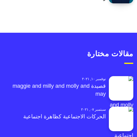
مقالات مختارة
نوفمبر ١٠, ٢٠٢١
قصيدة maggie and milly and molly and
may
سبتمبر ٠٧, ٢٠٢١
الحركات الاجتماعية كظاهرة اجتماعية