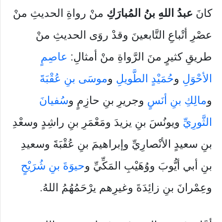
كانَ
عبدُ اللهِ بنُ المُبارَكِ
منْ رواةِ الحديثِ منْ
عصْرِ أتْباعِ التَّابعينَ وقدْ روَى الحديثِ منْ
طريقِ كثيرٍ منَ الرَّواةِ منْ أمثالِ:
عاصِمٍ
الأحْوَلِ
و
حُمَيْدٍ الطَّويلِ
و
موسَى بنِ عُقْبَةََ
و
مالِكِ بنِ أنَسٍ
وجريرِ بنِ حازِمٍ و
سُفيانَ
الثَّورِيِّ
ويونُسَ بنِ يزيدَ ومَعْمَرِ بنِ راشِدٍ وسعْدِ
بنِ سعيدٍ الأنْصارِيِّ وإبراهيمَ بنِ عُقْبَةََ وسعيدِ
بنِ أبي أيُّوبَ ووُهَيْبِ المَكِّيِّ و
حيوَةَ بنِ شُرَيْحٍ
وعِمْرانَ بنِ زائِدَةَ وغيرِهم يرْحَمُهُمُ اللهُ.