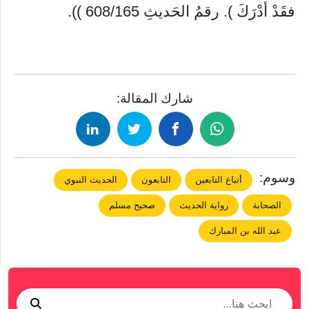
فقَدْ أدْرَكَ ). رقمُ الحَديثِ 608/165 )).
شارك المقالة:
وسوم:
أتباع التابعين
التابعون
الحديث النبوي
الصحابة
رواية الحديث
صحيح مسلم
عبد الله بن المبارك