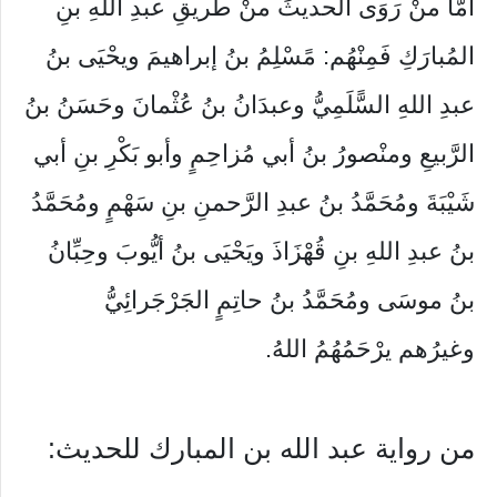
أمَّا منْ رَوَى الحديثَ منْ طريقِ عبدِ اللهِ بنِ
المُبارَكِ فَمِنْهُم: مًسْلِمُ بنُ إبراهيمَ ويحْيَى بنُ
عبدِ اللهِ السًّلَمِيُّ وعبدَانُ بنُ عُثْمانَ وحَسَنُ بنُ
الرَّبيعِ ومنْصورُ بنُ أبي مُزاحِمٍ وأبو بَكْرِ بنِ أبي
شَيْبَةَ ومُحَمَّدُ بنُ عبدِ الرَّحمنِ بنِ سَهْمٍ ومُحَمَّدُ
بنُ عبدِ اللهِ بنِ قُهْزَاذَ ويَحْيَى بنُ أيُّوبَ وحِبِّانُ
بنُ موسَى ومُحَمَّدُ بنُ حاتِمٍ الجَرْجَرائِيُّ
وغيرُهم يرْحَمُهُمُ اللهُ.
من رواية عبد الله بن المبارك للحديث: