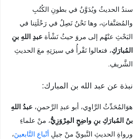
سندُ الحديثُ ويُدَوَّنُ في بطونِ الكُتُبِ
والمُصَنَّفاتِ، وها نَحْنُ نَصِلُ في رَحْلَتِنا في
البَحْثِ عنْهُم إلى مروَ حيثُ نَشْأة
عبدِ اللهِ بنِ
المُبارَكِ
، فتعالوا نَقْرأُ في سيرَتِهِ معَ الحديثِ
الشَّريفِ.
نبذة عن عبد الله بن المبارك:
هوَالمُحَدِّثُ الرَّاوِي، أبو عبدِ الرَّحمنِ،
عبدُ اللهِ
بنُ المُبارَكِ بنِ واضِحٍ المِرْوَزِيُّ
، منْ علماءِ
ورواةِ الحديثِ النَّبويِّ منْ جيلِ
أتْباعِ التَّابعينَ
،