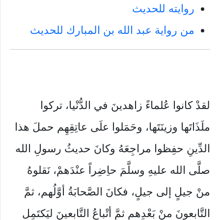
روايته للحديث
من رواية عبد الله بن المبارك للحديث
لقدْ كانوا عُلماءً زاهدينَ في الدُّنْيا، تركوا
ملَذَاتَها وزينَتَها، وحَمَلوا علَى عاتِقِهِم حملَ هذا
الدِّينِ حفِظوا مراجِعَهُ وكانَ حديثُ رسولِ الله
صلَّى الله عليهِ وسلَّمَ حاِضِراً عنْدَهمْ، نَقلوهُ
منْ جيلٍ إلى جيلٍ، فكانَ الصَّحابَةُ أوَّلُهم، ثمَّ
التَّابعونَ منْ بَعْدِهم ثمَّ أتْباعُ التَّابعينَ ليَكتَمِل