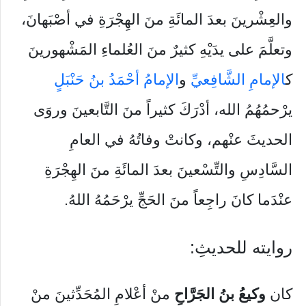
والعِشْرينَ بعدَ المائَةِ منَ الهِجْرَةِ في أصْبَهانَ،
وتعلَّمَ على يدَيْهِ كثيرٌ منَ العُلماءِ المَشْهورينَ
ك
الإمامِ الشَّافِعيِّ
و
الإمامُ أحْمَدُ بنُ حَنْبَلٍ
يرْحمُهُمُ الله، أدْرَكَ كثيراً منَ التَّابعينَ وروَى
الحديثَ عنْهم، وكانتْ وفاتُهُ في العامِ
السَّادِسِ والتِّسْعينَ بعدَ المائَةِ منَ الهِجْرَةِ
عنْدَما كانَ راجِعاً منَ الحَجِّ يرْحَمُهُ اللهُ.
روايته للحديثِ:
كان
وكيعُ بنُ الجَرَّاحِ
منْ أعْلامِ المُحَدِّثينَ منْ