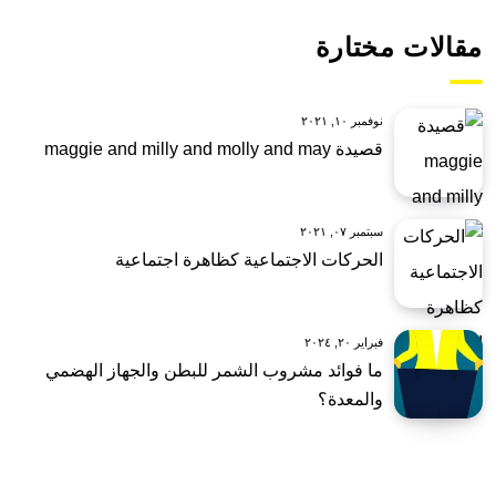
مقالات مختارة
نوفمبر ١٠, ٢٠٢١
قصيدة maggie and milly and molly and may
سبتمبر ٠٧, ٢٠٢١
الحركات الاجتماعية كظاهرة اجتماعية
فبراير ٢٠, ٢٠٢٤
ما فوائد مشروب الشمر للبطن والجهاز الهضمي
والمعدة؟