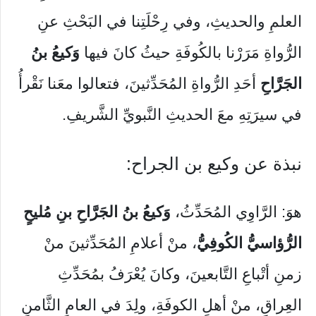
العلمِ والحديثِ، وفي رِحْلَتِنا في البَحْثِ عنِ
الرُّواةِ مَرَرْنا بالكُوفَةِ حيثُ كانَ فيها
وَكيعُ بنُ
الجَرَّاحِ
أحَدِ الرُّواةِ المُحَدِّثينَ، فتعالوا معَنا نَقْرأُ
في سيرَتِهِ معَ الحديثِ النَّبويِّ الشَّريفِ.
نبذة عن وكيع بن الجراح:
هوَ: الرَّاوِي المُحَدِّثُ،
وَكيعُ بنُ الجَرَّاحِ بنِ مُليحٍ
الرُّؤاسيُّ الكُوفِيُّ
، منْ أعلامِ المُحَدِّثينَ منْ
زمنِ أتْباعِ التَّابعينَ، وكانَ يُعْرَفُ بمُحَدِّثِ
العِراقِ، منْ أهلِ الكوفَةِ، ولِدَ في العامِ الثَّامنِ