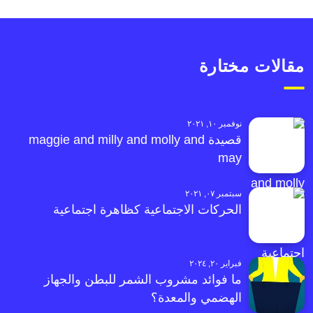
مقالات مختارة
نوفمبر ١٠, ٢٠٢١
قصيدة maggie and milly and molly and
may
سبتمبر ٠٧, ٢٠٢١
الحركات الاجتماعية كظاهرة اجتماعية
فبراير ٢٠, ٢٠٢٤
ما فوائد مشروب الشمر للبطن والجهاز
الهضمي والمعدة؟