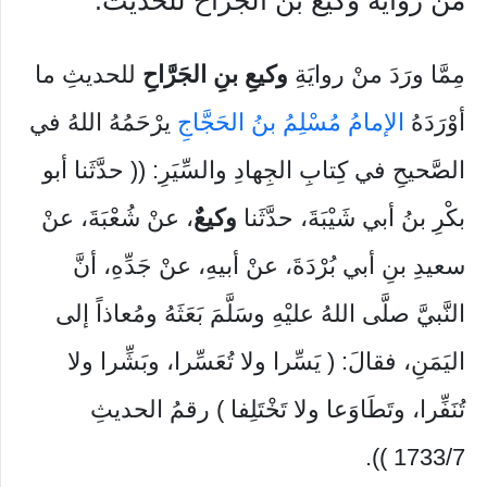
من رواية وكيع بن الجراح للحديث:
مِمَّا ورَدَ منْ روايَةِ
وكيعِ بنِ الجَرَّاحِ
للحديثِ ما
أوْرَدَهُ
الإمامُ مُسْلِمُ بنُ الحَجَّاجِ
يرْحَمُهُ اللهُ في
الصَّحيحِ في كِتابِ الجِهادِ والسِّيَرِ: (( حدَّثَنا أبو
بكْرِ بنُ أبي شَيْبَةَ، حدَّثَنا
وكيعٌ
، عنْ شُعْبَةَ، عنْ
سعيدِ بنِ أبي بُرْدَةَ، عنْ أبيهِ، عنْ جَدِّهِ، أنَّ
النَّبيَّ صلَّى اللهُ عليْهِ وسَلَّمَ بَعَثَهُ ومُعاذاً إلى
اليَمَنِ، فقالَ: ( يَسِّرا ولا تُعَسِّرا، وبَشِّرا ولا
تُنَفِّرا، وتَطَاوَعا ولا تَخْتَلِفا ) رقمُ الحديثِ
1733/7 )).