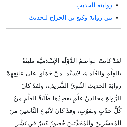
روايته للحديثِ
من رواية وكيع بن الجراح للحديث
لقدْ كانتْ عواصِمُ الدَّوْلَةِ الإسْلاميَّةِ مليئَةً
بالعِلْمِ والعُلَماءِ، لاسيَّما منْ حَمَلُوا على عاتِقِهِمْ
روايَةَ الحديثِ النَّبويِّ الشَّريفِ، ولقدْ كانَ
للرُّواةِ مجالِسُ علْمٍ يقصِدُها طَلَبَةُ العِلْمِ منْ
كُلِّ حدْبٍ وصَوْبٍ، وقدْ كانَ لأتْباعِ التَّابعينَ منَ
المُفسِّرينَ والمُحَدِّثينَ حُضورٌ كبيرٌ في نَشْرِ