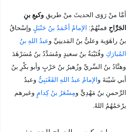
أمَّا منْ رَوَى الحديثَ منْ طريقِ
وكيعِ بنِ
الجَرَّاحِ
فمنْهُمْ:
الإمامُ أحْمَدُ بنُ حَنْبَلٍ
وإسْحاقُ
بنُ راهَوَيهَ وعليُّ بنُ المَدينِيِّ و
عبدُ اللهِ بنُ
المُبارَكِ
وقُتَيْبَةُ بنُ سعيدٍ ومُسَدَّدُ بنُ مُسَرْهَدَ
وهنَّادُ بنُ السِّريِّ وزُهيرُ بنُ حَرْبٍ وأبو بكْرِ بنُ
أبي شَيْبَةَ و
الإمامُ عبدُ اللهِ القَعْنَبِيُّ
وعبدُ
الرَّحمنِ بنُ مَهْدِيٍّ و
مِسْعَرُ بنُ كِدامٍ
وغيرهم
يرْحَمُهُمُ اللهُ.