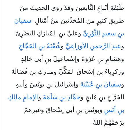
طَبَقَةِ أتْباعِ التَّابعينَ وقدْ روَى الحديثَ منْ
طريقِ كثيرٍ منَ المُحَدِّثينَ منْ أمْثالِ:
سفيانَ
بنِ سعيدٍ الثَّوْرِيِّ
وعليِّ بنِ المُبارَكِ البَصْرِيّ
و
عبدِ الرَّحمنِ الأوزاعِيِّ
و
شُعْبَةُ بنِ الحَجَّاجِ
وهِشامِ بنِ عُرْوَةَ وإسْماعيلَ بنِ أبي خالِدٍ
وزكرِياءَ بنِ إسْحاقَ المَكِّيِّ ومبارَكِ بنِ فُضالَةَ
و
سفيانَ بنِ عُيَيْنَةَ
وإسْرائيلَ بنِ يونُسَ وأبيهِ
الجَرَّاحِ بنِ مُليحٍ و
حمَّادِ بنِ سَلَمَةَ
و
الإمامِ مالِكِ
بنِ أنَسٍ
وبونُسَ بنِ أبي إسْحاقَ وغيرِهمْ
يرْحَمُهُمُ اللهُ.