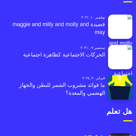
نوفمبر ١٠, ٢٠٢١
قصيدة maggie and milly and molly and
may
سبتمبر ٠٧, ٢٠٢١
الحركات الاجتماعية كظاهرة اجتماعية
فبراير ٢٠, ٢٠٢٤
ما فوائد مشروب الشمر للبطن والجهاز
الهضمي والمعدة؟
هل تعلم