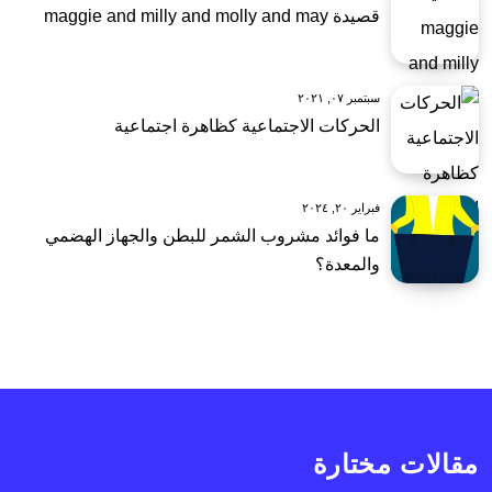
قصيدة maggie and milly and molly and may
سبتمبر ٠٧, ٢٠٢١
الحركات الاجتماعية كظاهرة اجتماعية
فبراير ٢٠, ٢٠٢٤
ما فوائد مشروب الشمر للبطن والجهاز الهضمي
والمعدة؟
مقالات مختارة