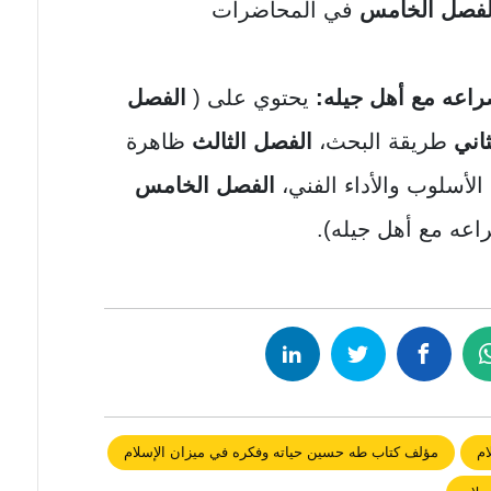
فصل الخامس
في المحاضرات
راعه مع أهل جيله:
يحتوي على (
الفصل
ثاني
طريقة البحث،
الفصل الثالث
ظاهرة
الأسلوب والأداء الفني،
الفصل الخامس
عه مع أهل جيله).
ام
مؤلف كتاب طه حسين حياته وفكره في ميزان الإسلام