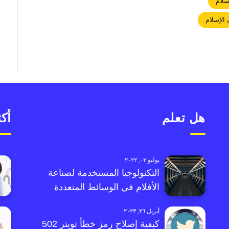
سلام
الإسلام
هل تعلم
أكث
يوليو ٠٣, ٢٠٢٢
التكنولوجيا المستخدمة لصناعة
الأفلام في الوسائط المتعددة
أبريل ٢٦, ٢٠٢٣
كيفية إصلاح رمز خطأ تويتر 502