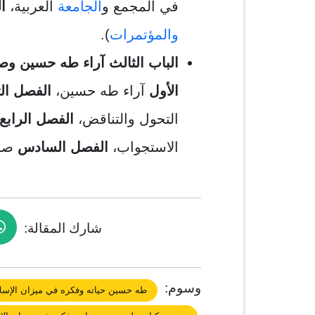
في المجمع و
الجامعة
العربية،
ال
والمؤتمرات
).
الباب الثالث آراء طه حسين وص
الأول
آراء طه حسين،
الفصل ال
التحول والتناقض،
الفصل الرابع
الاستجواب،
الفصل السادس
صرا
شارك المقالة:
وسوم:
طه حسين حياته وفكره في ميزان الإسل