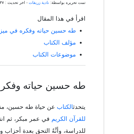
تمت تحريره بواسطة:
نادية زريقات
- اخر تحديث :
٠:١١:٣٧
اقرأ في هذا المقال
طه حسين حياته وفكره في ميزا
مؤلف الكتاب
موضوعات الكتاب
طه حسين حياته وفكره 
يتحدث
الكتاب
عن حياة طه حسين، منذ
للقرآن الكريم
في عمر مبكر، ثم انت
للدراسة، وأنَّهُ التحق بعدة أحزاب