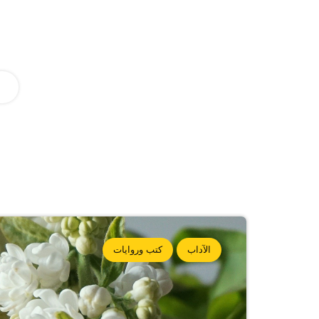
الآداب
كتب وروايات