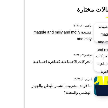
الات مختارة
نوفمبر ١٠, ٢٠٢١
قصيدة maggie and milly and molly
and may
سبتمبر ٠٧, ٢٠٢١
الحركات الاجتماعية كظاهرة اجتماعية
فبراير ٢٠, ٢٠٢٤
ما فوائد مشروب الشمر للبطن والجهاز
الهضمي والمعدة؟