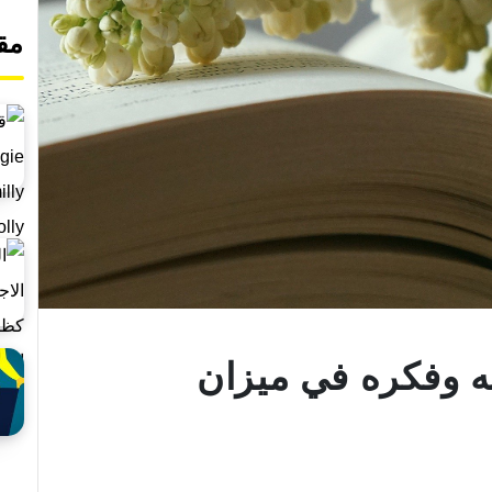
مق
 وفكره في ميزان