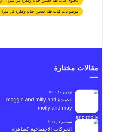
محتوى كتاب طه حسين حياته وفكره في ميزان الإ
موضوعات كتاب طه حسين حياته وفكره في ميزان 
مقالات مختارة
نوفمبر ١٠, ٢٠٢١
قصيدة maggie and milly and
molly and may
سبتمبر ٠٧, ٢٠٢١
الحركات الاجتماعية كظاهرة