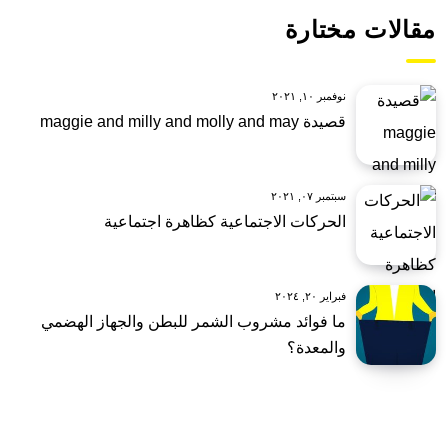
مقالات مختارة
نوفمبر ١٠, ٢٠٢١
قصيدة maggie and milly and molly and may
سبتمبر ٠٧, ٢٠٢١
الحركات الاجتماعية كظاهرة اجتماعية
فبراير ٢٠, ٢٠٢٤
ما فوائد مشروب الشمر للبطن والجهاز الهضمي
والمعدة؟