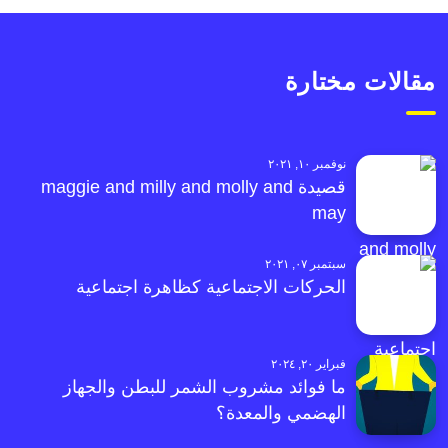
مقالات مختارة
نوفمبر ١٠, ٢٠٢١
قصيدة maggie and milly and molly and
may
سبتمبر ٠٧, ٢٠٢١
الحركات الاجتماعية كظاهرة اجتماعية
فبراير ٢٠, ٢٠٢٤
ما فوائد مشروب الشمر للبطن والجهاز
الهضمي والمعدة؟