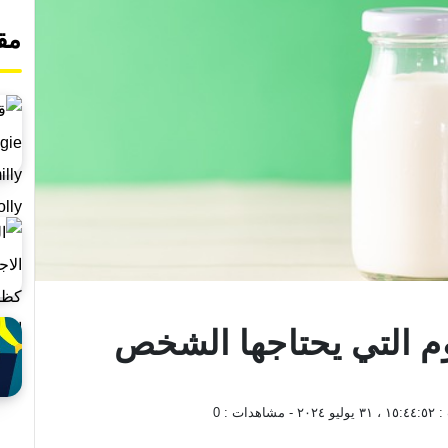
مق
وم التي يحتاجها الشخص
 :
١٥:٤٤:٥٢ ، ٣١ يوليو ٢٠٢٤
- مشاهدات :
0