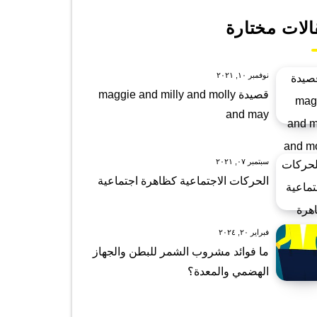
الات مختارة
نوفمبر ١٠, ٢٠٢١
قصيدة maggie and milly and molly
and may
سبتمبر ٠٧, ٢٠٢١
الحركات الاجتماعية كظاهرة اجتماعية
فبراير ٢٠, ٢٠٢٤
ما فوائد مشروب الشمر للبطن والجهاز
الهضمي والمعدة؟