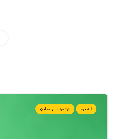
التغذية
فيتامينات و معادن