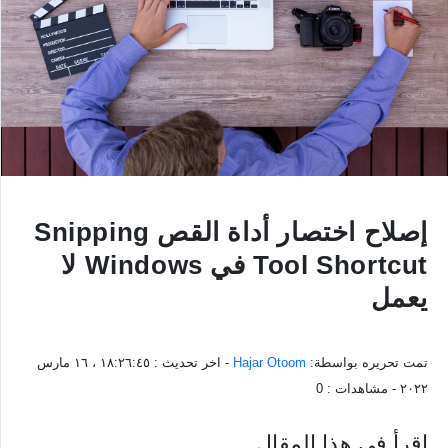
إصلاح اختصار أداة القص Snipping
Tool Shortcut في Windows لا
يعمل
تمت تحريره بواسطة:
Hajar Otoom
- اخر تحديث :
١٨:٢٦:٤٥ ، ١٦ مارس
٢٠٢٢
- مشاهدات :
0
اقرأ في هذا المقال