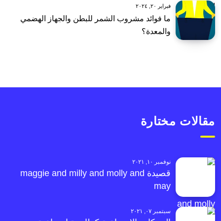
فبراير ٢٠, ٢٠٢٤
ما فوائد مشروب الشمر للبطن والجهاز الهضمي
والمعدة؟
مقالات مختارة
نوفمبر ١٠, ٢٠٢١
قصيدة maggie and milly and molly and
may
سبتمبر ٠٧, ٢٠٢١