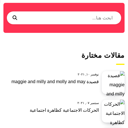
مقالات مختارة
نوفمبر ١٠, ٢٠٢١
قصيدة maggie and milly and molly and may
سبتمبر ٠٧, ٢٠٢١
الحركات الاجتماعية كظاهرة اجتماعية