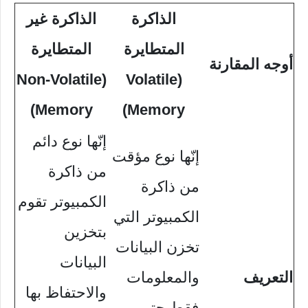
الذاكرة
الذاكرة غير
المتطايرة
المتطايرة
أوجه المقارنة
(Non-Volatile
(Volatile
Memory)
Memory)
إنّها نوع دائم
إنّها نوع مؤقت
من ذاكرة
من ذاكرة
الكمبيوتر تقوم
الكمبيوتر التي
بتخزين
تخزن البيانات
البيانات
التعريف
والمعلومات
والاحتفاظ بها
فقط حتى