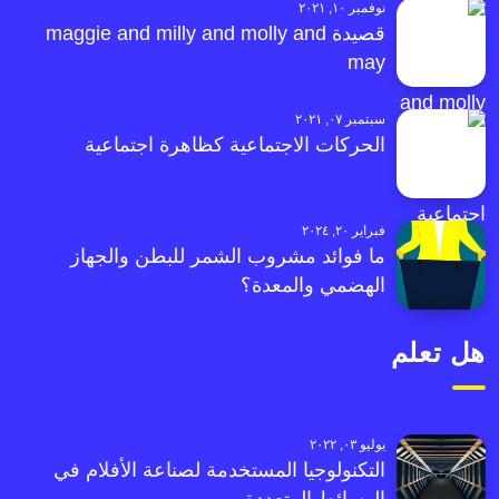
نوفمبر ١٠, ٢٠٢١
قصيدة maggie and milly and molly and
may
سبتمبر ٠٧, ٢٠٢١
الحركات الاجتماعية كظاهرة اجتماعية
فبراير ٢٠, ٢٠٢٤
ما فوائد مشروب الشمر للبطن والجهاز
الهضمي والمعدة؟
هل تعلم
يوليو ٠٣, ٢٠٢٢
التكنولوجيا المستخدمة لصناعة الأفلام في