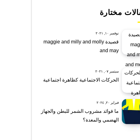
الات مختارة
نوفمبر ١٠, ٢٠٢١
قصيدة maggie and milly and molly
and may
سبتمبر ٠٧, ٢٠٢١
الحركات الاجتماعية كظاهرة اجتماعية
فبراير ٢٠, ٢٠٢٤
ما فوائد مشروب الشمر للبطن والجهاز
الهضمي والمعدة؟