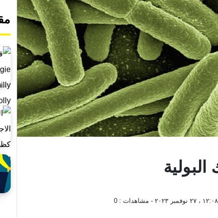
مق
 البولية
، ٢٧ نوفمبر ٢٠٢٣
- مشاهدات :
0