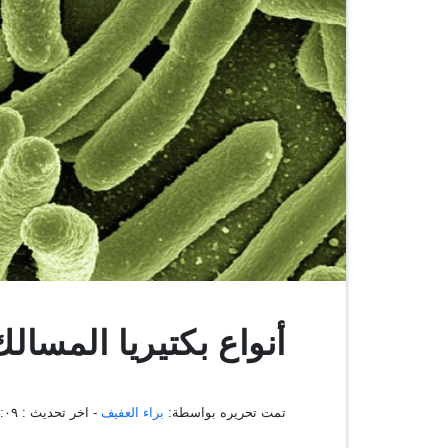
أنواع بكتيريا المسالك
تمت تحريره بواسطة:
براء العفيف
- اخر تحديث :
١٢:٠٨:٠٩ 