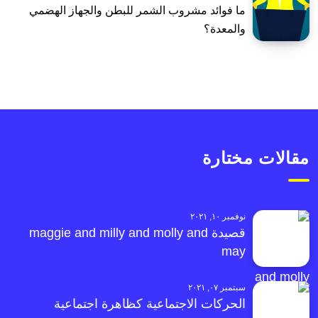
ما فوائد مشروب الشمر للبطن والجهاز الهضمي
والمعدة؟
مقالات مختارة
نوفمبر ١٠, ٢٠٢١
قصيدة maggie and milly and molly and
may
سبتمبر ٠٧, ٢٠٢١
الحركات الاجتماعية كظاهرة اجتماعية