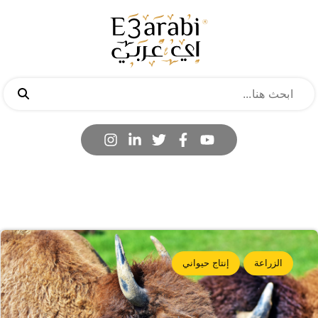
الزراعة
إنتاج حيواني