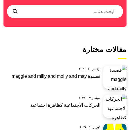
مقالات مختارة
نوفمبر ١٠, ٢٠٢١
قصيدة maggie and milly and molly and may
سبتمبر ٠٧, ٢٠٢١
الحركات الاجتماعية كظاهرة اجتماعية
فبراير ٢٠, ٢٠٢٤