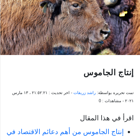
إنتاج الجاموس
تمت تحريره بواسطة:
راشد زريقات
- اخر تحديث :
٢١:٥٢:٢١ ، ١٣ مارس
٢٠٢١
- مشاهدات :
0
اقرأ في هذا المقال
إنتاج الجاموس من أهم دعائم الاقتصاد في