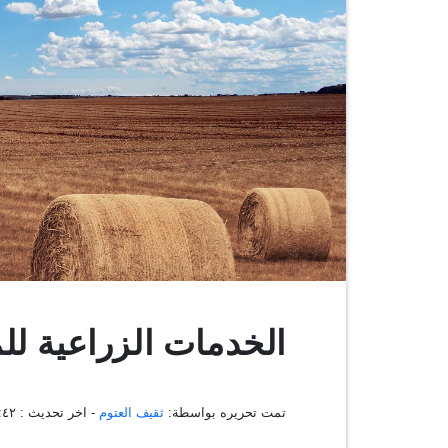
الخدمات الزراعية ل
تمت تحريره بواسطة:
ثقيف العتوم
- اخر تحديث :
١١:٠٨:٤٢