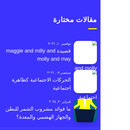
مقالات مختارة
نوفمبر ١٠, ٢٠٢١
قصيدة maggie and milly and
molly and may
سبتمبر ٠٧, ٢٠٢١
الحركات الاجتماعية كظاهرة
اجتماعية
فبراير ٢٠, ٢٠٢٤
ما فوائد مشروب الشمر للبطن
والجهاز الهضمي والمعدة؟