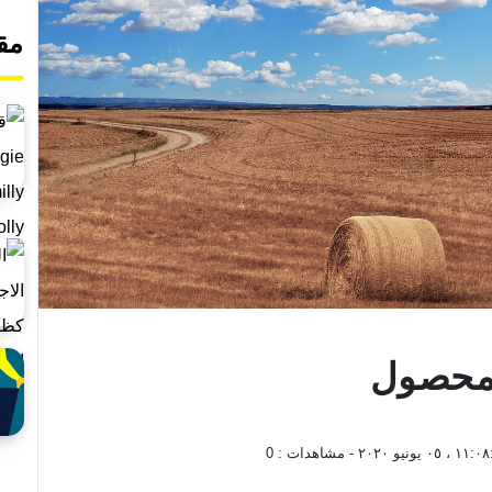
مق
لمحصول
 ، ٠٥ يونيو ٢٠٢٠
- مشاهدات :
0