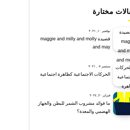
الات مختارة
نوفمبر ١٠, ٢٠٢١
قصيدة maggie and milly and molly
and may
سبتمبر ٠٧, ٢٠٢١
الحركات الاجتماعية كظاهرة اجتماعية
فبراير ٢٠, ٢٠٢٤
ما فوائد مشروب الشمر للبطن والجهاز
الهضمي والمعدة؟