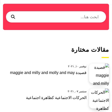
مقالات مختارة
نوفمبر ١٠, ٢٠٢١
قصيدة maggie and milly and molly and may
سبتمبر ٠٧, ٢٠٢١
الحركات الاجتماعية كظاهرة اجتماعية