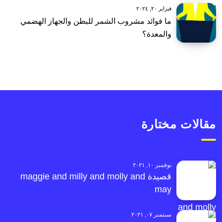
فبراير ٢٠, ٢٠٢٤
ما فوائد مشروب الشمر للبطن والجهاز الهضمي
والمعدة؟
مقالات مختارة
نوفمبر ١٠, ٢٠٢١
قصيدة maggie and milly and molly and
may
سبتمبر ٠٧, ٢٠٢١