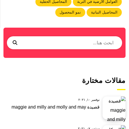
العوامل الأرضية في التربة
المحاصيل الحقلية
المحاصيل النباتية
نمو المحصول
مقالات مختارة
نوفمبر ١٠, ٢٠٢١
قصيدة maggie and milly and molly and may
سبتمبر ٠٧, ٢٠٢١