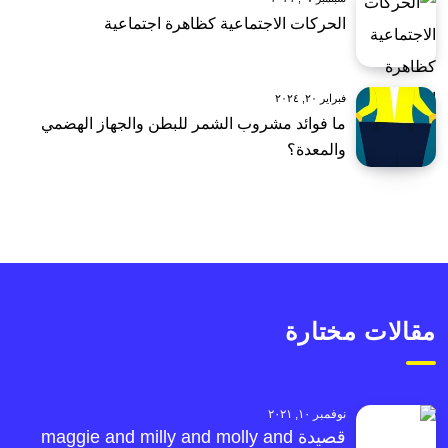
الحركات الاجتماعية كظاهرة اجتماعية
فبراير ٢٠, ٢٠٢٤
ما فوائد مشروب الشمر للبطن والجهاز الهضمي
والمعدة؟
مقالات مختارة
نوفمبر ١٠, ٢٠٢١
قصيدة maggie and milly and molly and