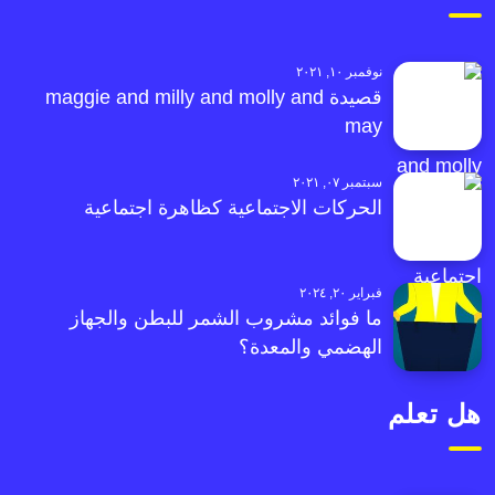
نوفمبر ١٠, ٢٠٢١
قصيدة maggie and milly and molly and
may
سبتمبر ٠٧, ٢٠٢١
الحركات الاجتماعية كظاهرة اجتماعية
فبراير ٢٠, ٢٠٢٤
ما فوائد مشروب الشمر للبطن والجهاز
الهضمي والمعدة؟
هل تعلم