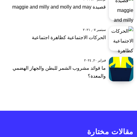
قصيدة maggie and milly and molly and may
سبتمبر ٠٧, ٢٠٢١
الحركات الاجتماعية كظاهرة اجتماعية
فبراير ٢٠, ٢٠٢٤
ما فوائد مشروب الشمر للبطن والجهاز الهضمي
والمعدة؟
مقالات مختارة