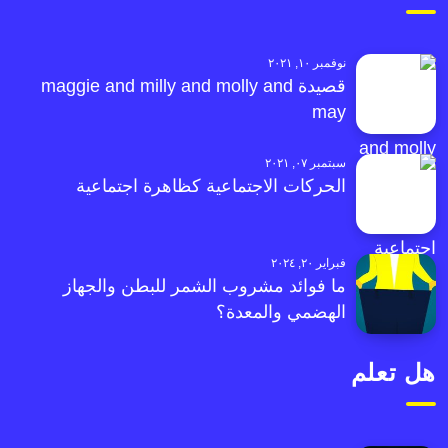
نوفمبر ١٠, ٢٠٢١
قصيدة maggie and milly and molly and
may
سبتمبر ٠٧, ٢٠٢١
الحركات الاجتماعية كظاهرة اجتماعية
فبراير ٢٠, ٢٠٢٤
ما فوائد مشروب الشمر للبطن والجهاز
الهضمي والمعدة؟
هل تعلم