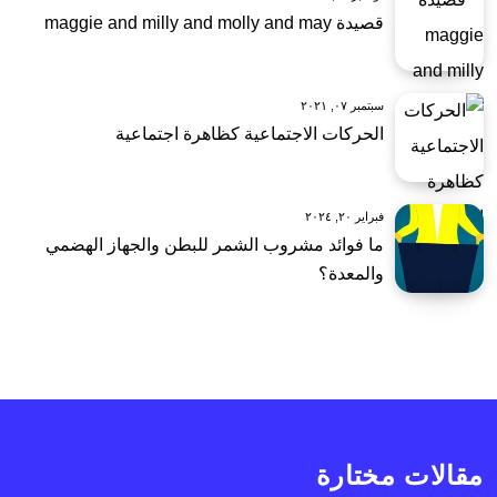
قصيدة maggie and milly and molly and may
سبتمبر ٠٧, ٢٠٢١
الحركات الاجتماعية كظاهرة اجتماعية
فبراير ٢٠, ٢٠٢٤
ما فوائد مشروب الشمر للبطن والجهاز الهضمي
والمعدة؟
مقالات مختارة