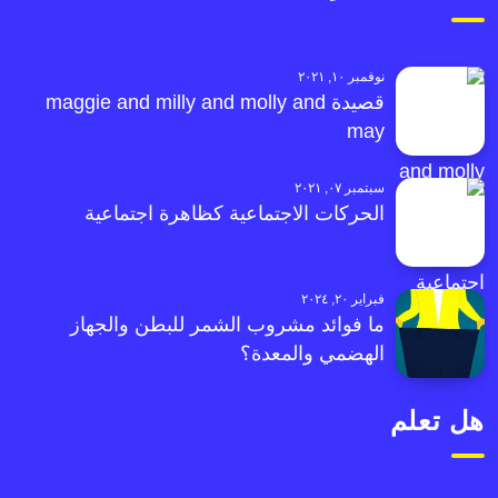
نوفمبر ١٠, ٢٠٢١
قصيدة maggie and milly and molly and
may
سبتمبر ٠٧, ٢٠٢١
الحركات الاجتماعية كظاهرة اجتماعية
فبراير ٢٠, ٢٠٢٤
ما فوائد مشروب الشمر للبطن والجهاز
الهضمي والمعدة؟
هل تعلم