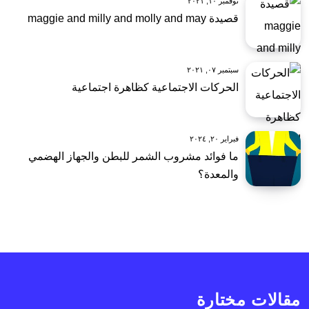
نوفمبر ١٠, ٢٠٢١
قصيدة maggie and milly and molly and may
سبتمبر ٠٧, ٢٠٢١
الحركات الاجتماعية كظاهرة اجتماعية
فبراير ٢٠, ٢٠٢٤
ما فوائد مشروب الشمر للبطن والجهاز الهضمي
والمعدة؟
مقالات مختارة