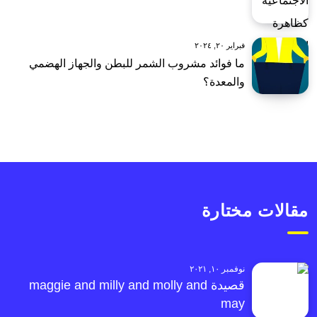
فبراير ٢٠, ٢٠٢٤
ما فوائد مشروب الشمر للبطن والجهاز الهضمي
والمعدة؟
مقالات مختارة
نوفمبر ١٠, ٢٠٢١
قصيدة maggie and milly and molly and
may