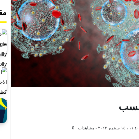
مق
كتسب
، ١٤ سبتمبر ٢٠٢٣
- مشاهدات :
0