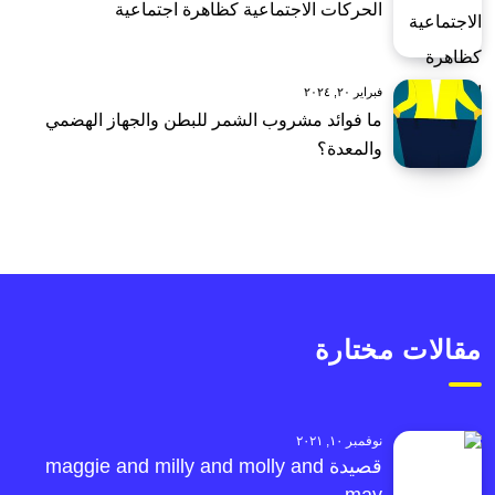
الحركات الاجتماعية كظاهرة اجتماعية
فبراير ٢٠, ٢٠٢٤
ما فوائد مشروب الشمر للبطن والجهاز الهضمي
والمعدة؟
مقالات مختارة
نوفمبر ١٠, ٢٠٢١
قصيدة maggie and milly and molly and