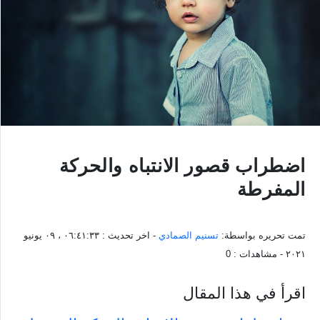
اضطراب قصور الانتباه والحركة
المفرطة
تمت تحريره بواسطة:
تسنيم الصمادي
- اخر تحديث :
٠٦:٤١:٣٣ ، ٠٩ يونيو
٢٠٢١
- مشاهدات :
0
اقرأ في هذا المقال