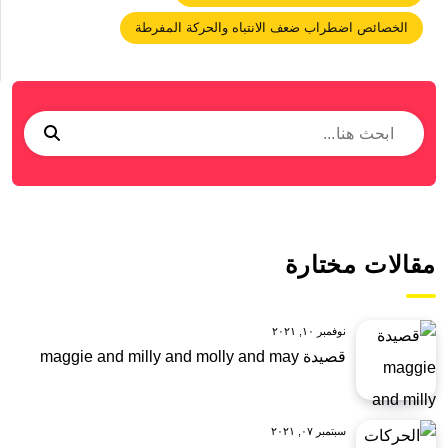
الخصائص اضطراب ضعف الانتباه والحركة المفرطة
مقالات مختارة
نوفمبر ١٠, ٢٠٢١
قصيدة maggie and milly and molly and may
سبتمبر ٠٧, ٢٠٢١